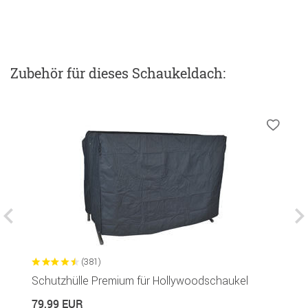
Zubehör
für dieses Schaukeldach
:
(381)
Schutzhülle Premium für Hollywoodschaukel
H
79,99 EUR
2