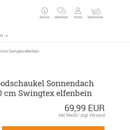
ingen
Direkt zur Registrierung als Kunde springen
Zum Login sp
0
0
Service
Merkliste
Konto
Warenkorb
aben erscheint das Suchergebnis
en
0 cm Swingtex elfenbein
odschaukel Sonnendach
30 cm Swingtex elfenbein
69,99 EUR
inkl. MwSt /
zzgl. Versand