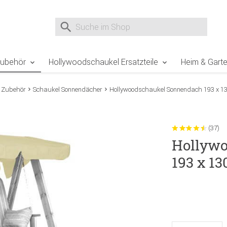
e Sie sind hier
Zur Fußzeile springen
Direkt zum Warenkorb spr
Suche nach
Suche im Shop, nach der Eingabe von 3 Buchst
Zubehör
Hollywoodschaukel Ersatzteile
Heim & Gart
 Zubehör
Schaukel Sonnendächer
Hollywoodschaukel Sonnendach 193 x 13
(37)
Hollywo
193 x 1