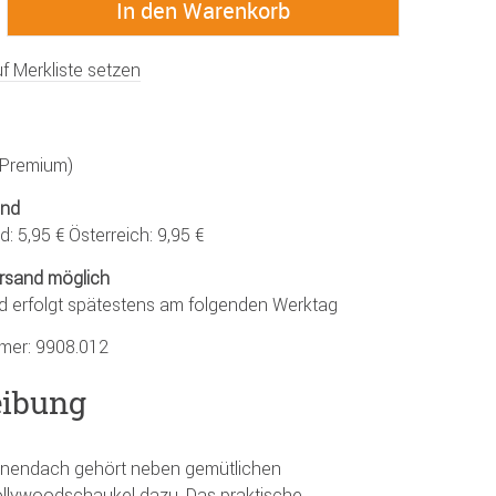
f Merkliste setzen
 (Premium)
and
: 5,95 € Österreich: 9,95 €
rsand möglich
d erfolgt spätestens am folgenden Werktag
mmer:
9908.012
eibung
nendach gehört neben gemütlichen
ollywoodschaukel dazu. Das praktische