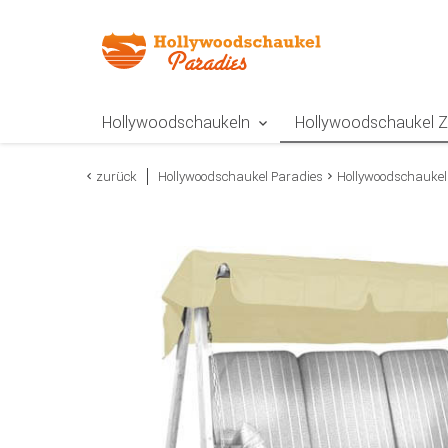
Zur Navigation springen
Zum Inhalt springen
Zur Positionsangab
Hollywoodschaukeln
Hollywoodschaukel 
zurück
Hollywoodschaukel Paradies
Hollywoodschaukel