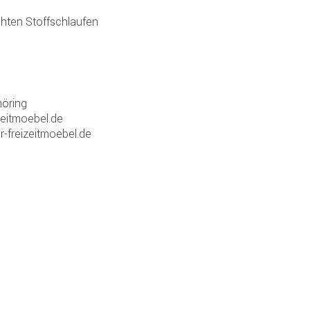
hten Stoffschlaufen
öring
zeitmoebel.de
r-freizeitmoebel.de