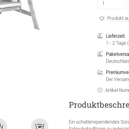
Produkt au
Lieferzeit:
1 - 2 Tage
Paketvers
Deutschland
Premiumve
Der Versan
Artikel-Nu
Produktbeschr
Ein schattenspendendes Son
Schaukelauflagen zu jeder H