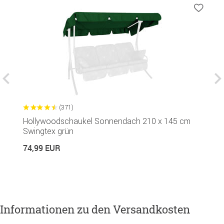
(371)
Hollywoodschaukel Sonnendach 210 x 145 cm
G
Swingtex grün
R
74,99 EUR
1
Informationen zu den Versandkosten