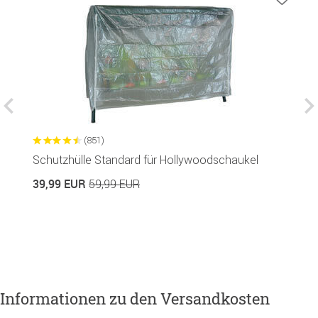
(851)
Schutzhülle Standard für Hollywoodschaukel
H
D
39,99 EUR
59,99 EUR
in
1
Informationen zu den Versandkosten