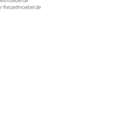
zeitmoebel.de
r-freizeitmoebel.de