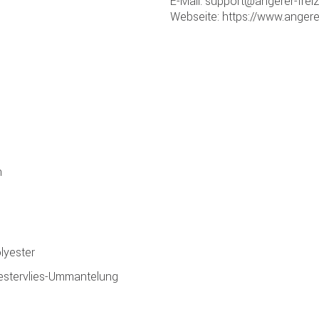
E-Mail: support@angerer-frei
Webseite: https://www.angere
n
lyester
yestervlies-Ummantelung