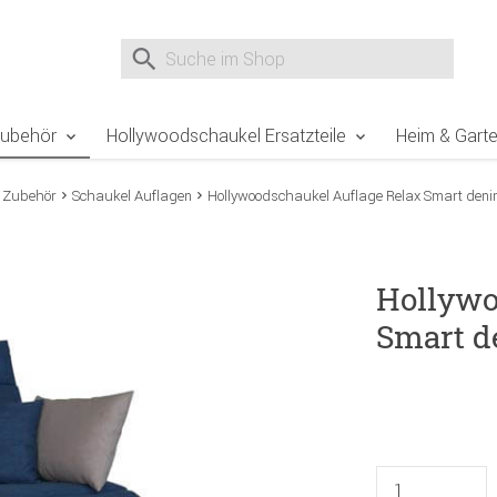
e Sie sind hier
Zur Fußzeile springen
Direkt zum Warenkorb spr
Suche nach
Suche im Shop, nach der Eingabe von 3 Buchst
Zubehör
Hollywoodschaukel Ersatzteile
Heim & Gart
 Zubehör
Schaukel Auflagen
Hollywoodschaukel Auflage Relax Smart den
Hollywo
Smart 