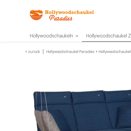
Zur Navigation springen
Zum Inhalt springen
Zur Positionsangab
Hollywoodschaukeln
Hollywoodschaukel 
zurück
Hollywoodschaukel Paradies
Hollywoodschaukel