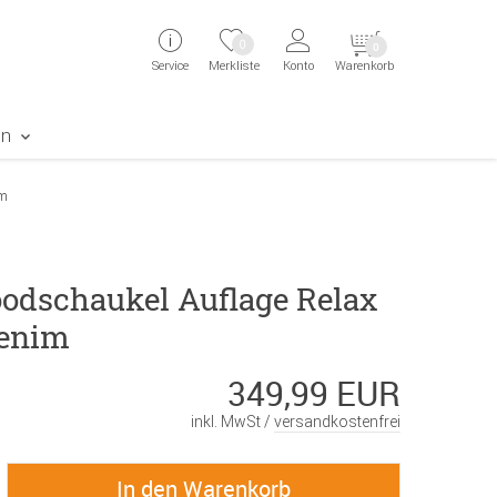
ingen
Direkt zur Registrierung als Kunde springen
Zum Login sp
0
0
Service
Merkliste
Konto
Warenkorb
aben erscheint das Suchergebnis
en
im
odschaukel Auflage Relax
denim
349,99 EUR
inkl. MwSt /
versandkostenfrei