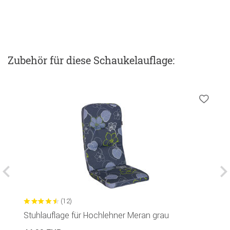
Zubehör
für diese Schaukelauflage
:
(12)
Stuhlauflage für Hochlehner Meran grau
S