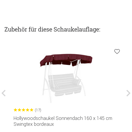
Zubehör
für diese Schaukelauflage
:
(17)
Hollywoodschaukel Sonnendach 160 x 145 cm
S
Swingtex bordeaux
4