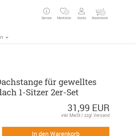
ingen
Direkt zur Registrierung als Kunde springen
Zum Login sp
0
0
Service
Merkliste
Konto
Warenkorb
aben erscheint das Suchergebnis
en
Dachstange für gewelltes
ach 1-Sitzer 2er-Set
31,99 EUR
inkl. MwSt /
zzgl. Versand