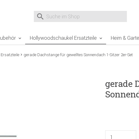
e Sie sind hier
Zur Fußzeile springen
Direkt zum Warenkorb spr
Suche nach
Suche im Shop, nach der Eingabe von 3 Buchst
Zubehör
Hollywoodschaukel Ersatzteile
Heim & Gart
Ersatzteile
gerade Dachstange für gewelltes Sonnendach 1-Sitzer 2er-Set
gerade 
Sonnend