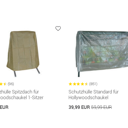
(96)
(851)
hülle Spitzdach für
Schutzhülle Standard für
woodschaukel 1-Sitzer
Hollywoodschaukel
 EUR
39,99 EUR
59,99 EUR