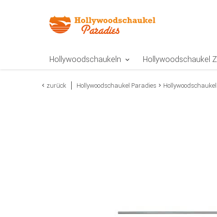
Zur Navigation springen
Zum Inhalt springen
Zur Positionsangab
Hollywoodschaukeln
Hollywoodschaukel 
zurück
Hollywoodschaukel Paradies
Hollywoodschaukel 