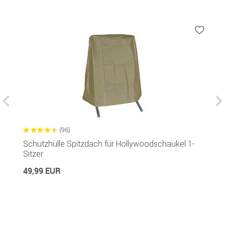
(96)
Schutzhülle Spitzdach für Hollywoodschaukel 1-
S
Sitzer
Si
49,99 EUR
2