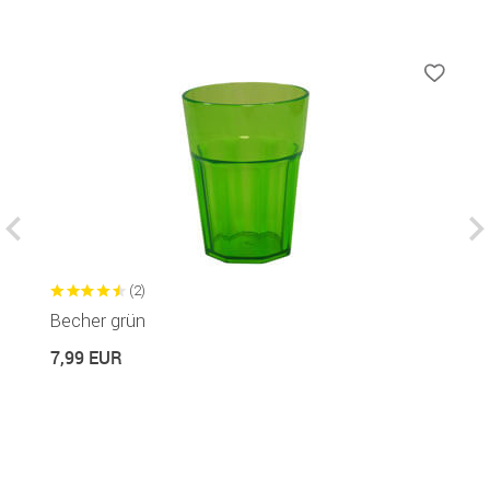
(2)
Becher grün
B
el
7,99 EUR
7