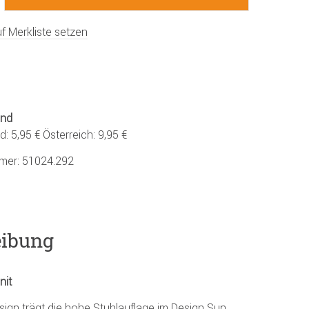
f Merkliste setzen
and
: 5,95 € Österreich: 9,95 €
mmer:
51024.292
eibung
nit
esign trägt die hohe Stuhlauflage im Design Sun