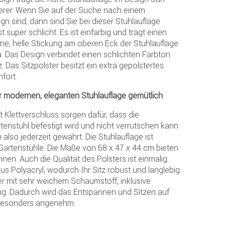
erer. Wenn Sie auf der Suche nach einem
 sind, dann sind Sie bei dieser Stuhlauflage
t super schlicht. Es ist einfarbig und trägt einen
eine, helle Stickung am oberen Eck der Stuhlauflage
ra. Das Design verbindet einen schlichten Farbton
. Das Sitzpolster besitzt ein extra gepolstertes
fort.
r modernen, eleganten Stuhlauflage gemütlich
 Klettverschluss sorgen dafür, dass die
tenstuhl befestigt wird und nicht verrutschen kann
n also jederzeit gewährt. Die Stuhlauflage ist
Gartenstühle. Die Maße von 68 x 47 x 44 cm bieten
nen. Auch die Qualität des Polsters ist einmalig.
s Polyacryl, wodurch Ihr Sitz robust und langlebig
ter mit sehr weichem Schaumstoff, inklusive
g. Dadurch wird das Entspannen und Sitzen auf
 besonders angenehm.