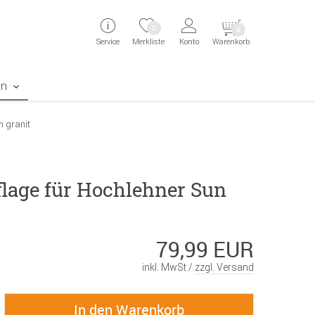
ingen
Direkt zur Registrierung als Kunde springen
Zum Login sp
0
0
Service
Merkliste
Konto
Warenkorb
aben erscheint das Suchergebnis
en
n granit
flage für Hochlehner Sun
79,99 EUR
inkl. MwSt /
zzgl. Versand