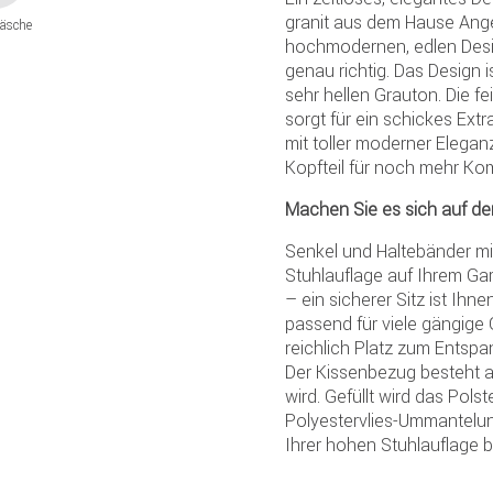
granit aus dem Hause Ang
äsche
hochmodernen, edlen Design
genau richtig. Das Design is
sehr hellen Grauton. Die f
sorgt für ein schickes Ext
mit toller moderner Eleganz
Kopfteil für noch mehr Kom
Machen Sie es sich auf de
Senkel und Haltebänder mit
Stuhlauflage auf Ihrem Gar
– ein sicherer Sitz ist Ihne
passend für viele gängige 
reichlich Platz zum Entspan
Der Kissenbezug besteht au
wird. Gefüllt wird das Pols
Polyestervlies-Ummantelun
Ihrer hohen Stuhlauflage