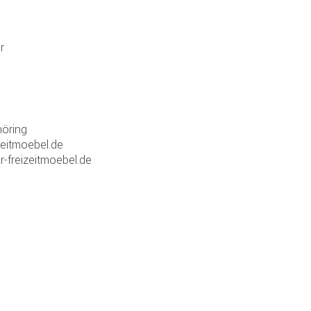
r
öring
zeitmoebel.de
r-freizeitmoebel.de