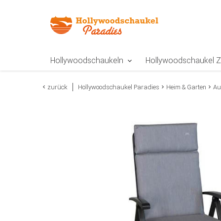
Zur Navigation springen
Zum Inhalt springen
Zur Positionsangab
Hollywoodschaukeln
Hollywoodschaukel 
zurück
Hollywoodschaukel Paradies
Heim & Garten
Au