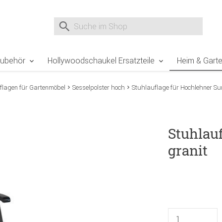
e Sie sind hier
Zur Fußzeile springen
Direkt zum Warenkorb spr
Suche nach
Suche im Shop, nach der Eingabe von 3 Buchst
Zubehör
Hollywoodschaukel Ersatzteile
Heim & Gart
flagen für Gartenmöbel
Sesselpolster hoch
Stuhlauflage für Hochlehner Su
Stuhlau
granit