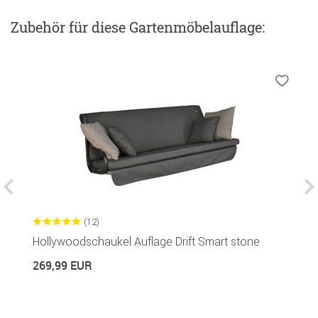
Zubehör
für diese Gartenmöbelauflage
:
(12)
Hollywoodschaukel Auflage Drift Smart stone
S
269,99 EUR
2