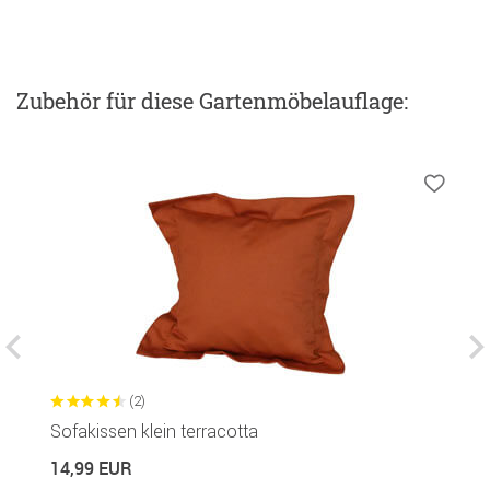
Zubehör
für diese Gartenmöbelauflage
:
(2)
Sofakissen klein terracotta
H
14,99 EUR
1