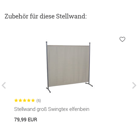
Zubehör
für diese Stellwand
:
(6)
Stellwand groß Swingtex elfenbein
B
79,99 EUR
1
19