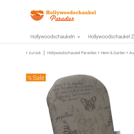
Zur Navigation springen
Zum Inhalt springen
Zur Positionsangab
Hollywoodschaukeln
Hollywoodschaukel 
zurück
Hollywoodschaukel Paradies
Heim & Garten
Au
Sale