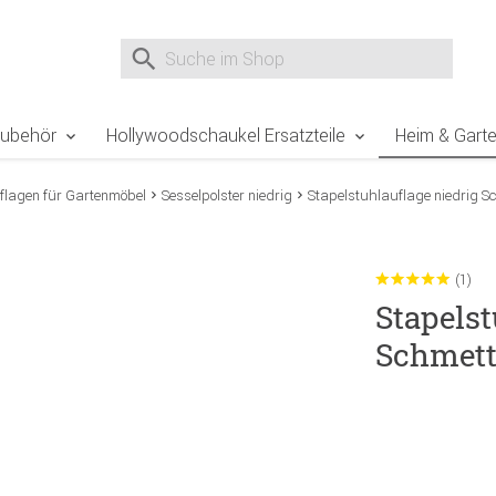
e Sie sind hier
Zur Fußzeile springen
Direkt zum Warenkorb spr
Suche nach
Suche im Shop, nach der Eingabe von 3 Buchst
Zubehör
Hollywoodschaukel Ersatzteile
Heim & Gart
flagen für Gartenmöbel
Sesselpolster niedrig
Stapelstuhlauflage niedrig Sc
(1)
Stapelst
Schmett