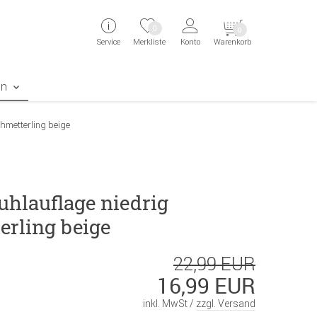
ingen
Direkt zur Registrierung als Kunde springen
Zum Login sp
0
0
Service
Merkliste
Konto
Warenkorb
aben erscheint das Suchergebnis
en
hmetterling beige
uhlauflage niedrig
erling beige
22,99 EUR
16,99 EUR
inkl. MwSt /
zzgl. Versand