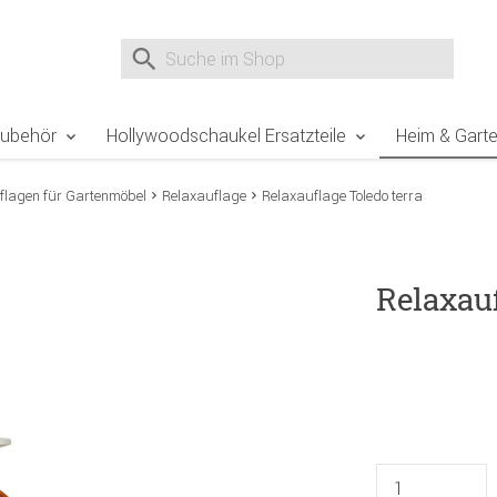
e Sie sind hier
Zur Fußzeile springen
Direkt zum Warenkorb spr
Suche nach
Suche im Shop, nach der Eingabe von 3 Buchst
Zubehör
Hollywoodschaukel Ersatzteile
Heim & Gart
flagen für Gartenmöbel
Relaxauflage
Relaxauflage Toledo terra
Relaxauf