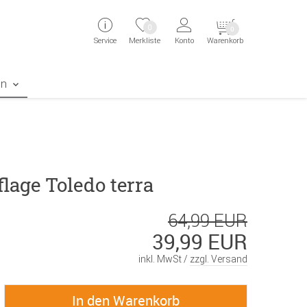
ingen
Direkt zur Registrierung als Kunde springen
Zum Login sp
0
0
Service
Merkliste
Konto
Warenkorb
aben erscheint das Suchergebnis
en
lage Toledo terra
64,99 EUR
39,99 EUR
inkl. MwSt /
zzgl. Versand