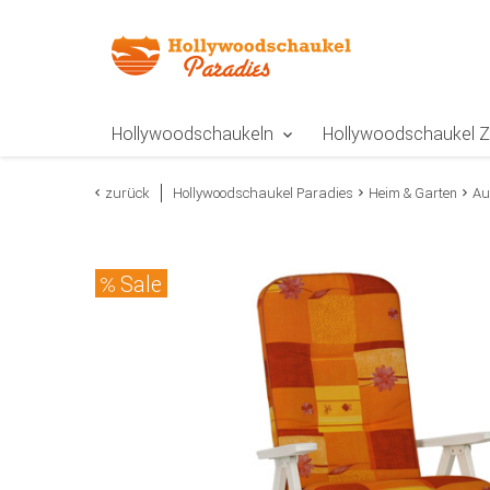
Zur Navigation springen
Zum Inhalt springen
Zur Positionsangab
Hollywoodschaukeln
Hollywoodschaukel 
zurück
Hollywoodschaukel Paradies
Heim & Garten
Au
Sale