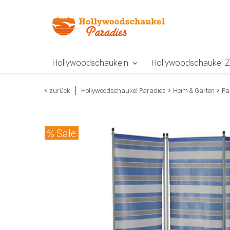
Zur Navigation springen
Zum Inhalt springen
Zur Positionsangab
Hollywoodschaukeln
Hollywoodschaukel 
zurück
Hollywoodschaukel Paradies
Heim & Garten
Pa
Sale