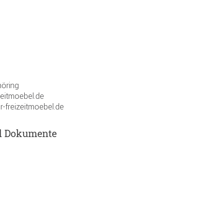
öring
zeitmoebel.de
r-freizeitmoebel.de
d Dokumente