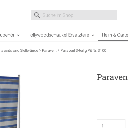
e Sie sind hier
Zur Fußzeile springen
Direkt zum Warenkorb spr
Suche nach
Suche im Shop, nach der Eingabe von 3 Buchst
Zubehör
Hollywoodschaukel Ersatzteile
Heim & Gart
ravents und Stellwände
Paravent
Paravent 3-teilig PE Nr. 3100
Paravent