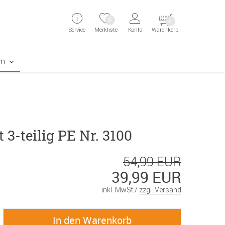
ingen
Direkt zur Registrierung als Kunde springen
Zum Login sp
0
0
Service
Merkliste
Konto
Warenkorb
aben erscheint das Suchergebnis
en
 3-teilig PE Nr. 3100
54,99 EUR
39,99 EUR
inkl. MwSt /
zzgl. Versand