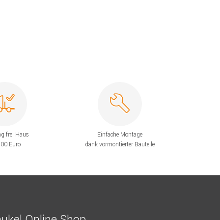
ng frei Haus
Einfache Montage
200 Euro
dank vormontierter Bauteile
ukel Online Shop