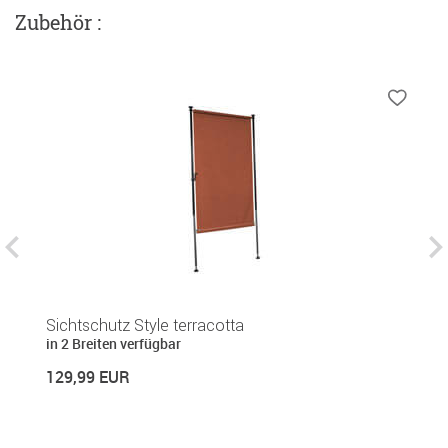
Zubehör :
Sichtschutz Style terracotta
B
in 2 Breiten verfügbar
1
129,99 EUR
16