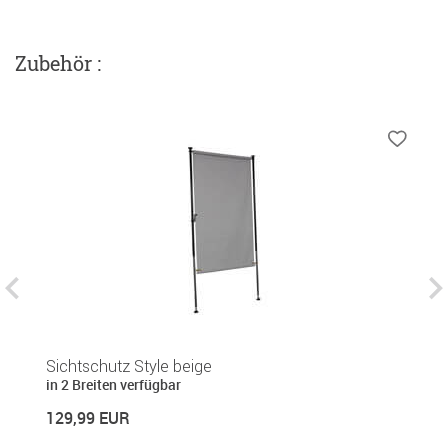
Zubehör :
Sichtschutz Style beige
B
in 2 Breiten verfügbar
1
129,99 EUR
16