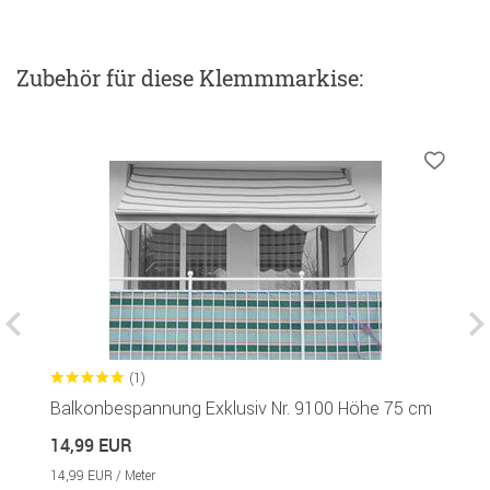
Zubehör
für diese Klemmmarkise
:
(1)
Balkonbespannung Exklusiv Nr. 9100 Höhe 75 cm
S
in
14,99 EUR
1
14,99 EUR / Meter