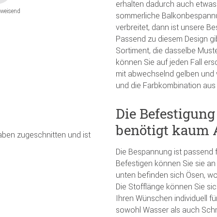
erhalten dadurch auch etwas
weisend
sommerliche Balkonbespannu
verbreitet, dann ist unsere B
Passend zu diesem Design gib
Sortiment, die dasselbe Muste
können Sie auf jeden Fall ers
mit abwechselnd gelben und w
und die Farbkombination aus 
Die Befestigun
benötigt kaum
gaben zugeschnitten und ist
Die Bespannung ist passend f
Befestigen können Sie sie an
unten befinden sich Ösen, wo
Die Stofflänge können Sie sic
Ihren Wünschen individuell für
sowohl Wasser als auch Sch