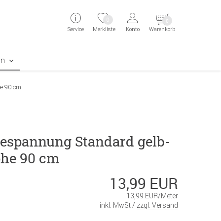
ingen
Direkt zur Registrierung als Kunde springen
Zum Login sp
0
0
Service
Merkliste
Konto
Warenkorb
aben erscheint das Suchergebnis
en
e 90 cm
espannung Standard gelb-
he 90 cm
13,99 EUR
13,99 EUR/Meter
inkl. MwSt /
zzgl. Versand