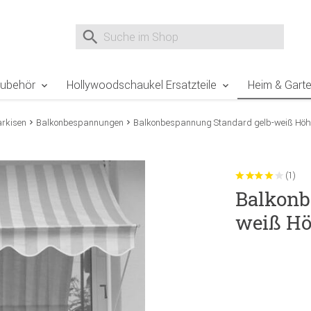
e Sie sind hier
Zur Fußzeile springen
Direkt zum Warenkorb spr
Suche nach
Suche im Shop, nach der Eingabe von 3 Buchst
Zubehör
Hollywoodschaukel Ersatzteile
Heim & Gart
rkisen
Balkonbespannungen
Balkonbespannung Standard gelb-weiß Höh
(1)
Balkonb
weiß Hö