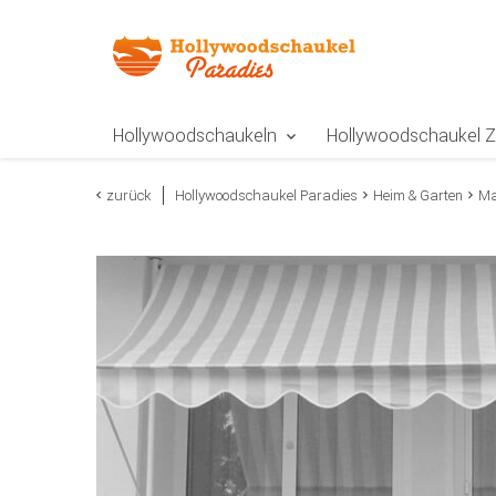
Zur Navigation springen
Zum Inhalt springen
Zur Positionsangab
Hollywoodschaukeln
Hollywoodschaukel 
zurück
Hollywoodschaukel Paradies
Heim & Garten
Ma