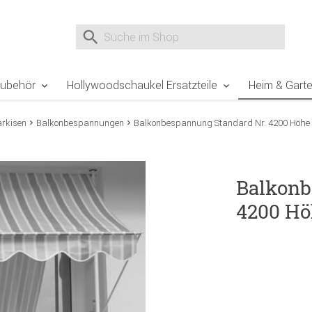
e Sie sind hier
Zur Fußzeile springen
Direkt zum Warenkorb spr
Suche nach
Suche im Shop, nach der Eingabe von 3 Buchst
Zubehör
Hollywoodschaukel Ersatzteile
Heim & Gart
rkisen
Balkonbespannungen
Balkonbespannung Standard Nr. 4200 Höhe
Balkonb
4200 Hö