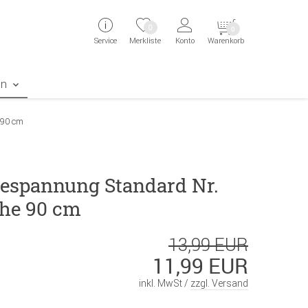
ingen
Direkt zur Registrierung als Kunde springen
Zum Login sp
0
0
Service
Merkliste
Konto
Warenkorb
aben erscheint das Suchergebnis
en
 90 cm
espannung Standard Nr.
he 90 cm
13,99 EUR
11,99 EUR
inkl. MwSt /
zzgl. Versand