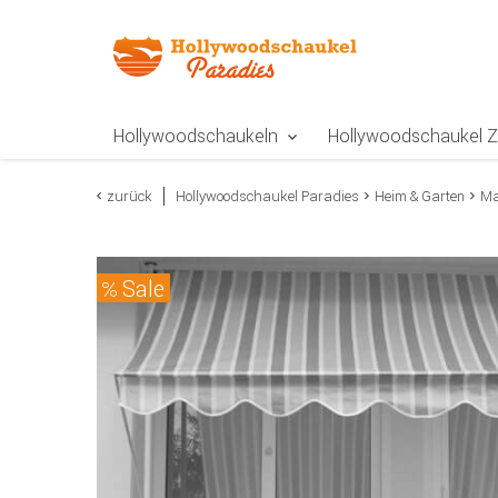
Zur Navigation springen
Zum Inhalt springen
Zur Positionsangab
Hollywoodschaukeln
Hollywoodschaukel 
zurück
Hollywoodschaukel Paradies
Heim & Garten
Ma
Sale