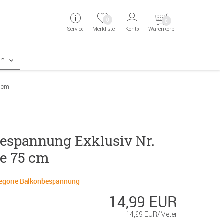
ingen
Direkt zur Registrierung als Kunde springen
Zum Login sp
0
0
Service
Merkliste
Konto
Warenkorb
aben erscheint das Suchergebnis
en
5 cm
espannung Exklusiv Nr.
e 75 cm
ategorie Balkonbespannung
14,99 EUR
14,99 EUR/Meter