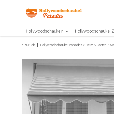
Zur Navigation springen
Zum Inhalt springen
Zur Positionsangab
Hollywoodschaukeln
Hollywoodschaukel 
zurück
Hollywoodschaukel Paradies
Heim & Garten
Ma