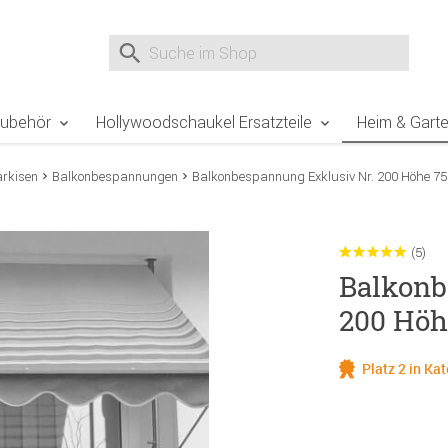
e Sie sind hier
Zur Fußzeile springen
Direkt zum Warenkorb spr
Suche nach
Suche im Shop, nach der Eingabe von 3 Buchst
Zubehör
Hollywoodschaukel Ersatzteile
Heim & Gart
rkisen
Balkonbespannungen
Balkonbespannung Exklusiv Nr. 200 Höhe 7
(5)
Balkonb
200 Höh
Platz 2 in K