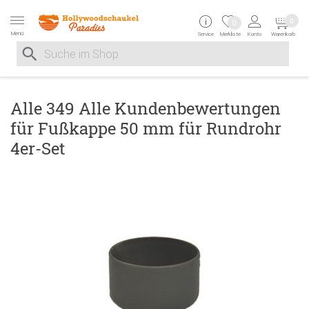
Zur Navigation springen
Zum Inhalt springen
Zur Positionsangab
0
0
Menü
Service
Merkliste
Konto
Warenkorb
Suche nach
Suche im Shop, nach der Eingabe von 3 Buchstaben ersche
Alle 349 Alle Kundenbewertungen
für Fußkappe 50 mm für Rundrohr
4er-Set