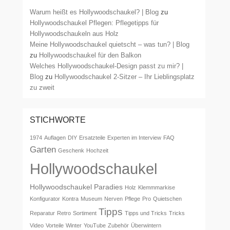
Warum heißt es Hollywoodschaukel? | Blog
zu
Hollywoodschaukel Pflegen: Pflegetipps für
Hollywoodschaukeln aus Holz
Meine Hollywoodschaukel quietscht – was tun? | Blog
zu
Hollywoodschaukel für den Balkon
Welches Hollywoodschaukel-Design passt zu mir? |
Blog
zu
Hollywoodschaukel 2-Sitzer – Ihr Lieblingsplatz
zu zweit
STICHWORTE
1974
Auflagen
DIY
Ersatzteile
Experten im Interview
FAQ
Garten
Geschenk
Hochzeit
Hollywoodschaukel
Hollywoodschaukel Paradies
Holz
Klemmmarkise
Konfigurator
Kontra
Museum
Nerven
Pflege
Pro
Quietschen
Tipps
Reparatur
Retro
Sortiment
Tipps und Tricks
Tricks
Video
Vorteile
Winter
YouTube
Zubehör
Überwintern