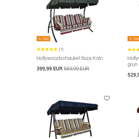
Sale
Sal
(7)
Hollywoodschaukel Ibiza Köln
Holl
grün
399,99 EUR
569,99 EUR
529,