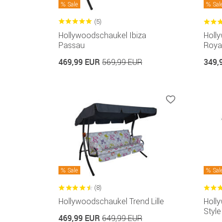
Sale
Sal
(5)
Hollywoodschaukel Ibiza
Holl
Passau
Roya
469,99 EUR
349,
569,99 EUR
Sale
Sal
(8)
Hollywoodschaukel Trend Lille
Holl
Style 
469,99 EUR
649,99 EUR