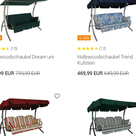
e
Sale
(10)
(12)
ywoodschaukel Dream uni
Hollywoodschaukel Trend
Kufstein
99 EUR
469,99 EUR
799,99 EUR
649,99 EUR