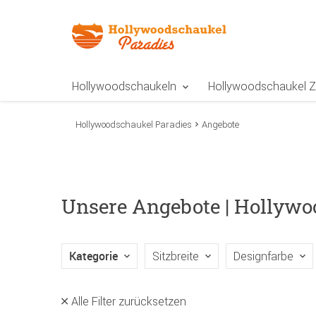
Zur Navigation springen
Zum Inhalt springen
Zur Positionsangab
Hollywoodschaukeln
Hollywoodschaukel 
Hollywoodschaukel Paradies
Angebote
Unsere Angebote | Hollyw
Kategorie
Sitzbreite
Designfarbe
Alle Filter zurücksetzen