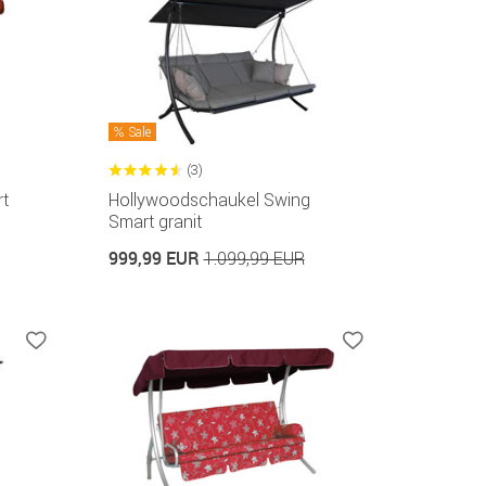
Sale
(3)
t
Hollywoodschaukel Swing
Smart granit
999,99 EUR
1.099,99 EUR