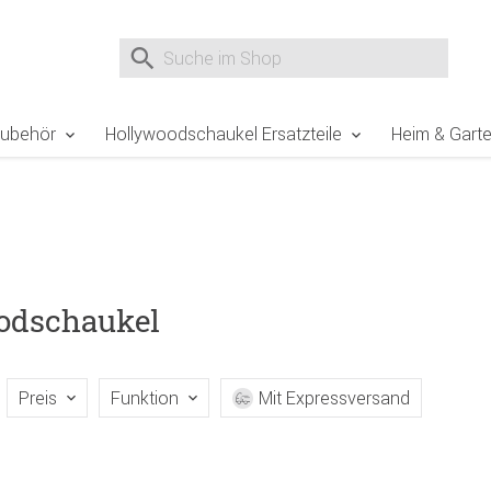
e Sie sind hier
Zur Fußzeile springen
Direkt zum Warenkorb spr
Suche nach
Suche im Shop, nach der Eingabe von 3 Buchst
Zubehör
Hollywoodschaukel Ersatzteile
Heim & Gart
oodschaukel
Preis
Funktion
Mit Expressversand