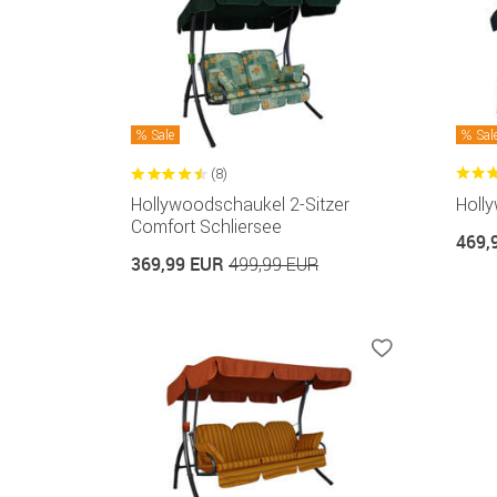
Sale
Sal
(8)
Hollywoodschaukel 2-Sitzer
Holl
Comfort Schliersee
469,
369,99 EUR
499,99 EUR