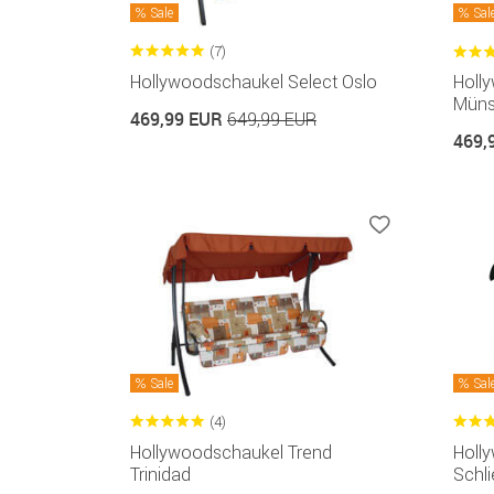
Sale
Sal
(7)
Hollywoodschaukel Select Oslo
Holl
Müns
469,99 EUR
649,99 EUR
469,
Sale
Sal
(4)
Hollywoodschaukel Trend
Holl
Trinidad
Schli