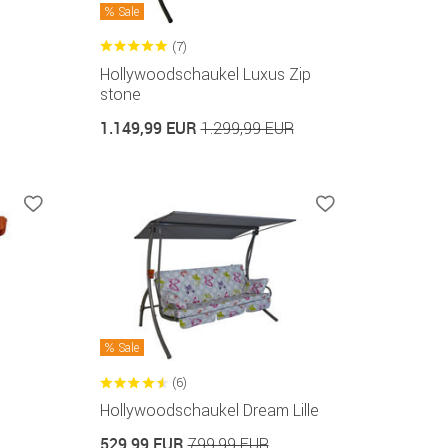
Sale
(7)
Hollywoodschaukel Luxus Zip
stone
1.149,99 EUR
1.299,99 EUR
Sale
(6)
Hollywoodschaukel Dream Lille
529,99 EUR
799,99 EUR