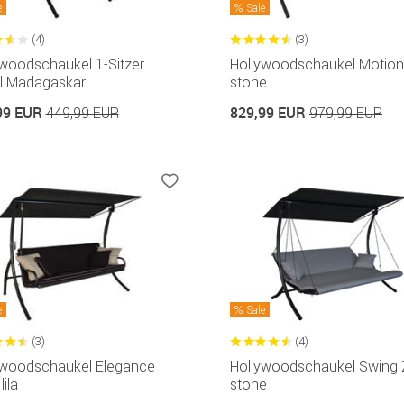
e
Sale
(4)
(3)
ywoodschaukel 1-Sitzer
Hollywoodschaukel Motion
l Madagaskar
stone
99 EUR
829,99 EUR
449,99 EUR
979,99 EUR
e
Sale
(3)
(4)
ywoodschaukel Elegance
Hollywoodschaukel Swing 
lila
stone