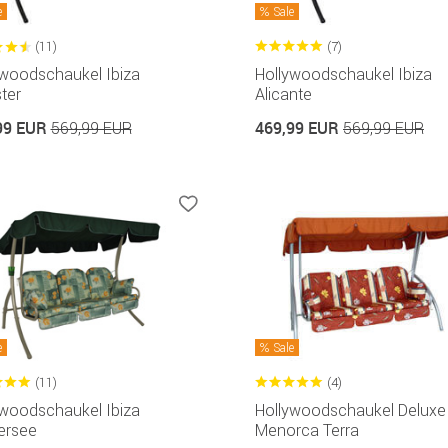
e
Sale
(11)
(7)
ywoodschaukel Ibiza
Hollywoodschaukel Ibiza
ter
Alicante
99 EUR
469,99 EUR
569,99 EUR
569,99 EUR
e
Sale
(11)
(4)
ywoodschaukel Ibiza
Hollywoodschaukel Deluxe
ersee
Menorca Terra