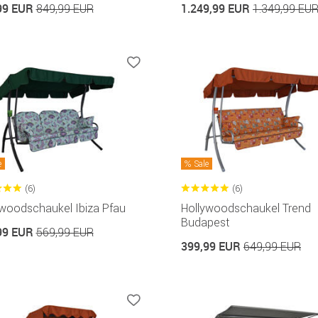
99 EUR
1.249,99 EUR
849,99 EUR
1.349,99 EU
e
Sale
(6)
(6)
ywoodschaukel Ibiza Pfau
Hollywoodschaukel Trend
Budapest
99 EUR
569,99 EUR
399,99 EUR
649,99 EUR