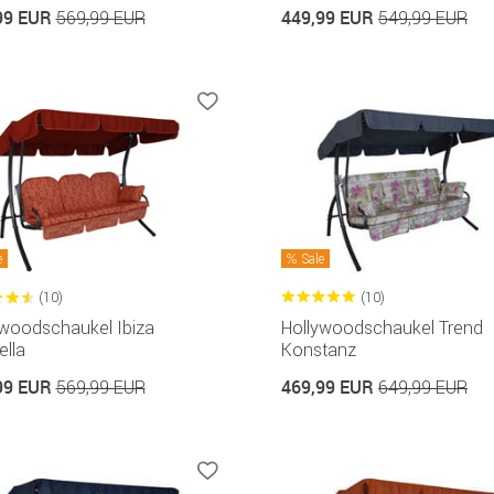
99 EUR
449,99 EUR
569,99 EUR
549,99 EUR
e
Sale
(10)
(10)
ywoodschaukel Ibiza
Hollywoodschaukel Trend
lla
Konstanz
99 EUR
469,99 EUR
569,99 EUR
649,99 EUR