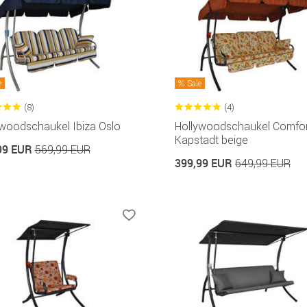
e
Sale
(8)
(4)
ywoodschaukel Ibiza Oslo
Hollywoodschaukel Comfor
Kapstadt beige
99 EUR
569,99 EUR
399,99 EUR
649,99 EUR