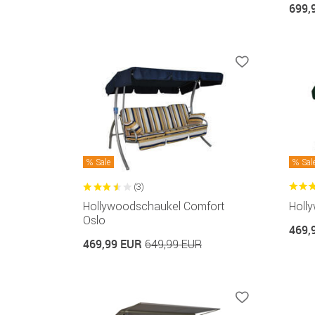
699,
Sale
Sal
(3)
Hollywoodschaukel Comfort
Holl
Oslo
469,
469,99 EUR
649,99 EUR