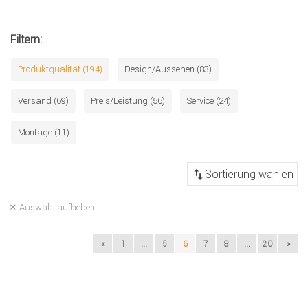
Filtern:
Produktqualität (194)
Design/Aussehen (83)
Versand (69)
Preis/Leistung (56)
Service (24)
Montage (11)
Auswahl aufheben
«
1
...
5
6
7
8
...
20
»