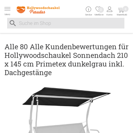
Zur Navigation springen
Zum Inhalt springen
Zur Positionsangab
0
0
Menü
Service
Merkliste
Konto
Warenkorb
Suche nach
Suche im Shop, nach der Eingabe von 3 Buchstaben ersche
Alle 80 Alle Kundenbewertungen für
Hollywoodschaukel Sonnendach 210
x 145 cm Primetex dunkelgrau inkl.
Dachgestänge