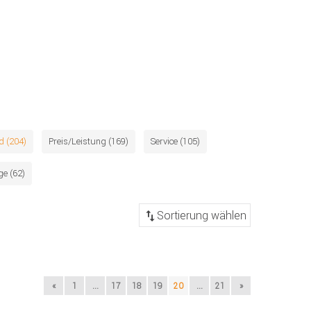
d (204)
Preis/Leistung (169)
Service (105)
e (62)
«
1
...
17
18
19
20
...
21
»