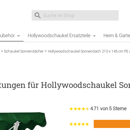
e Sie sind hier
Zur Fußzeile springen
Direkt zum Warenkorb spr
Suche nach
Suche im Shop, nach der Eingabe von 3 Buchst
Zubehör
Hollywoodschaukel Ersatzteile
Heim & Gart
Schaukel Sonnendächer
Hollywoodschaukel Sonnendach 210 x 145 cm PE 
tungen für Hollywoodschaukel So
4.71 von 5 Sterne