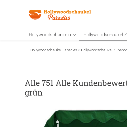
Zur Navigation springen
Zum Inhalt springen
Zur Positionsangab
Hollywoodschaukeln
Hollywoodschaukel 
Hollywoodschaukel Paradies
Hollywoodschaukel Zubehör
Alle 751 Alle Kundenbewer
grün