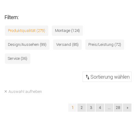
Filtern:
Produktqualität (279)
Montage (124)
Design/Aussehen (99)
Versand (85)
Preis/Leistung (72)
Service (36)
Auswahl aufheben
1
2
3
4
...
28
»