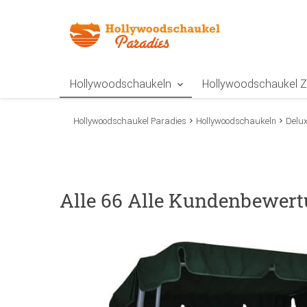
Zur Navigation springen
Zum Inhalt springen
Zur Positionsangab
Hollywoodschaukeln
Hollywoodschaukel 
Hollywoodschaukel Paradies
Hollywoodschaukeln
Delu
Alle 66 Alle Kundenbewert