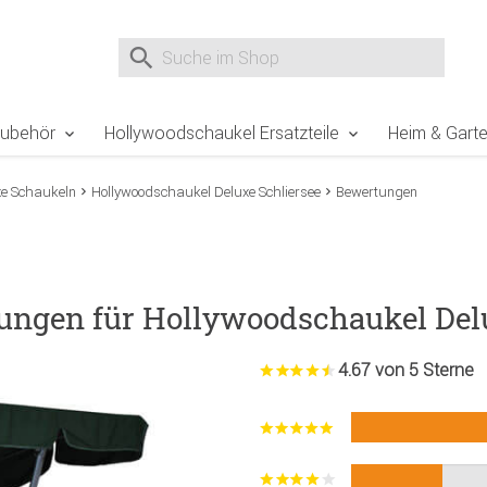
e Sie sind hier
Zur Fußzeile springen
Direkt zum Warenkorb spr
Suche nach
Suche im Shop, nach der Eingabe von 3 Buchst
Zubehör
Hollywoodschaukel Ersatzteile
Heim & Gart
xe Schaukeln
Hollywoodschaukel Deluxe Schliersee
Bewertungen
ungen für Hollywoodschaukel Delu
4.67 von 5 Sterne