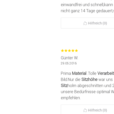
einwandfrei und schnell,kann
nicht ganz 14 Tage gedauert,w
Hilfreich (0)
Günter W.
29.05.2016
Prima
Material
.Tolle
Verarbei
Bild.Nur die
Sitzhöhe
war uns 
Sitz
holm abgeschnitten und 2
unsere Bedürfnisse optimal W
empfehlen.
Hilfreich (0)