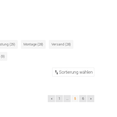
istung (29)
Montage (28)
Versand (28)
 (9)
«
1
...
5
6
»