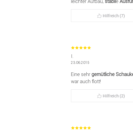
leichter Aufbau,
stabil
e
Ausfü
Hilfreich (7)
I.
23.06.2015
Eine sehr
gemütliche
Schauke
war auch flott!
Hilfreich (2)