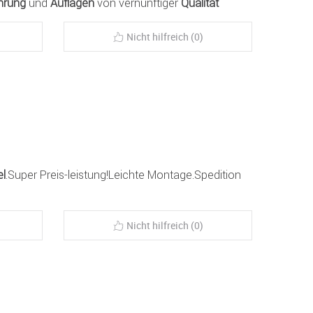
hrung
und
Auflagen
von vernünftiger
Qualität
Nicht hilfreich (0)
l
.Super Preis-leistung!Leichte Montage.Spedition
Nicht hilfreich (0)