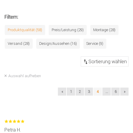
Filtern:
Produktqualität (58)
Preis/Leistung (29)
Montage (28)
Versand (28)
Design/Aussehen (16)
Service (9)
Auswahl aufheben
«
1
2
3
4
...
6
»
Petra H.