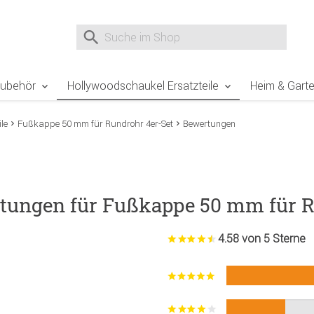
e Sie sind hier
Zur Fußzeile springen
Direkt zum Warenkorb spr
Suche nach
Suche im Shop, nach der Eingabe von 3 Buchst
Zubehör
Hollywoodschaukel Ersatzteile
Heim & Gart
le
Fußkappe 50 mm für Rundrohr 4er-Set
Bewertungen
tungen für Fußkappe 50 mm für R
4.58 von 5 Sterne