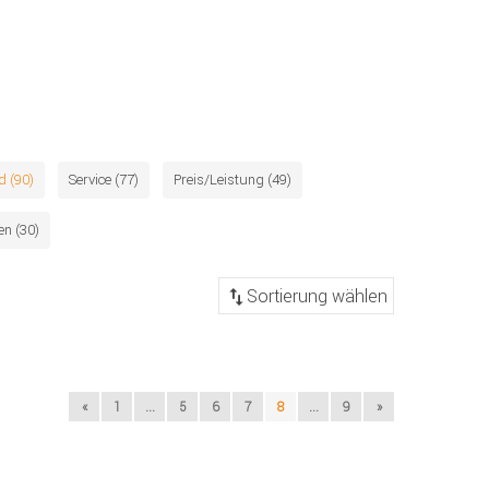
d (90)
Service (77)
Preis/Leistung (49)
n (30)
«
1
...
5
6
7
8
...
9
»