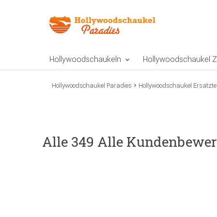
Zur Navigation springen
Zum Inhalt springen
Zur Positionsangab
Hollywoodschaukeln
Hollywoodschaukel 
Hollywoodschaukel Paradies
Hollywoodschaukel Ersatztei
Alle 349 Alle Kundenbewer