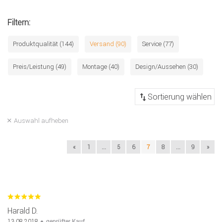
Filtern:
Produktqualität (144)
Versand (90)
Service (77)
Preis/Leistung (49)
Montage (40)
Design/Aussehen (30)
Auswahl aufheben
«
1
...
5
6
7
8
...
9
»
Harald D.
geprüfter Kauf
13.08.2018