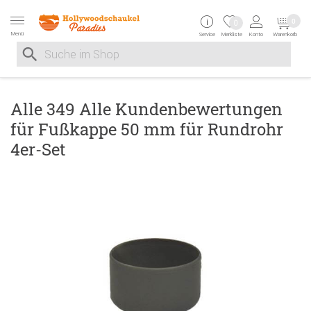
Zur Navigation springen
Zum Inhalt springen
Zur Positionsangab
0
0
Menü
Service
Merkliste
Konto
Warenkorb
Suche nach
Suche im Shop, nach der Eingabe von 3 Buchstaben ersche
Alle 349 Alle Kundenbewertungen
für Fußkappe 50 mm für Rundrohr
4er-Set