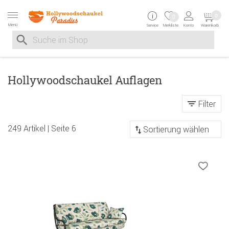
Zur Navigation springen
Zum Inhalt springen
Zur Positionsangab
0
0
Menü
Service
Merkliste
Konto
Warenkorb
Suche nach
Suche im Shop, nach der Eingabe von 3 Buchstaben ersche
Hollywoodschaukel Auflagen
Filter
Sortierung
249 Artikel | Seite 6