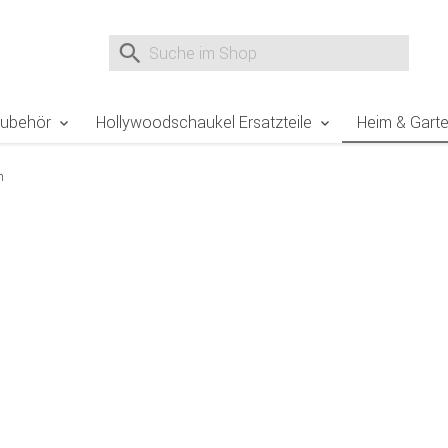
e Sie sind hier
Zur Fußzeile springen
Direkt zum Warenkorb spr
Suche nach
Suche im Shop, nach der Eingabe von 3 Buchst
Zubehör
Hollywoodschaukel Ersatzteile
Heim & Gart
n