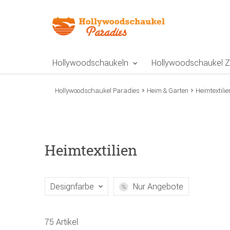
Zur Navigation springen
Zum Inhalt springen
Zur Positionsangab
Hollywoodschaukeln
Hollywoodschaukel 
Hollywoodschaukel Paradies
Heim & Garten
Heimtextilie
Heimtextilien
Designfarbe
Nur Angebote
75 Artikel