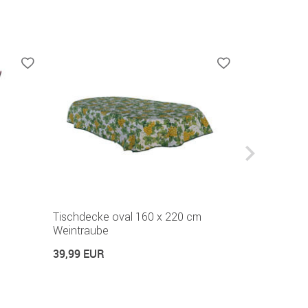
Tischdecke oval 160 x 220 cm
Tischdecke 
Weintraube
Pfingstrose
39,99 EUR
39,99 EUR