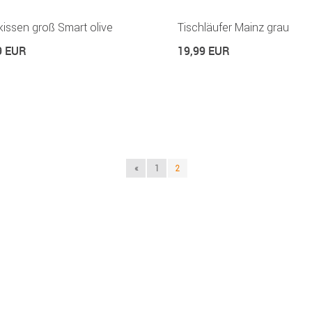
issen groß Smart olive
Tischläufer Mainz grau
9 EUR
19,99 EUR
«
1
2